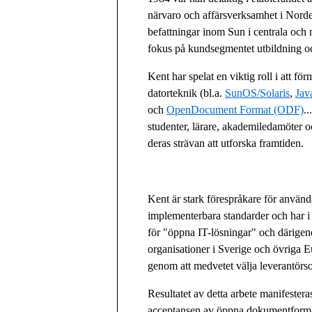
närvaro och affärsverksamhet i Norde
befattningar inom Sun i centrala och
fokus på kundsegmentet utbildning o
Kent har spelat en viktig roll i att f
datorteknik (bl.a.
SunOS/Solaris
,
Jav
och
OpenDocument Format (ODF)
.
studenter, lärare, akademiledamöter oc
deras strävan att utforska framtiden.
Kent är stark förespråkare för använ
implementerbara standarder och har i
för "öppna IT-lösningar" och därigen
organisationer i Sverige och övriga 
genom att medvetet välja leverantörs
Resultatet av detta arbete manifester
acceptansen av öppna dokumentform