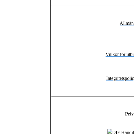
Allmänn
Villkor för ut
Integritetspol
Pri