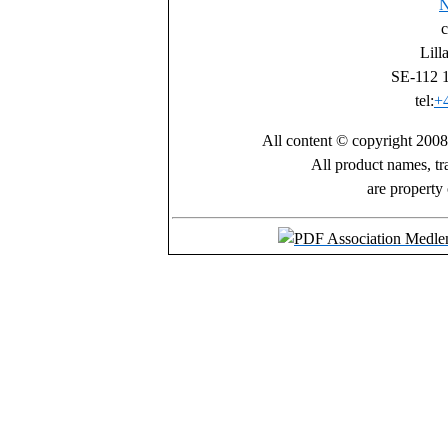
N
c
Lill
SE-112 
tel:
+4
All content © copyright 200
All product names, tr
are property 