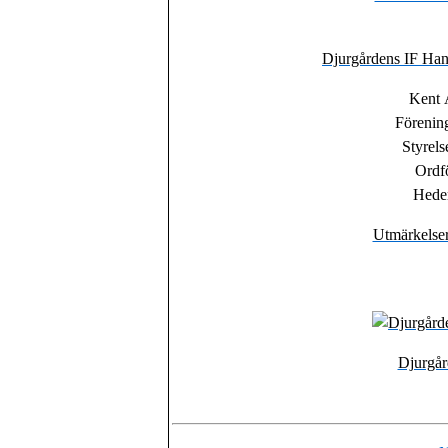
Djurgårdens IF Han
Kent 
Förenin
Styrel
Ordf
Hede
Utmärkelser
Djurgår